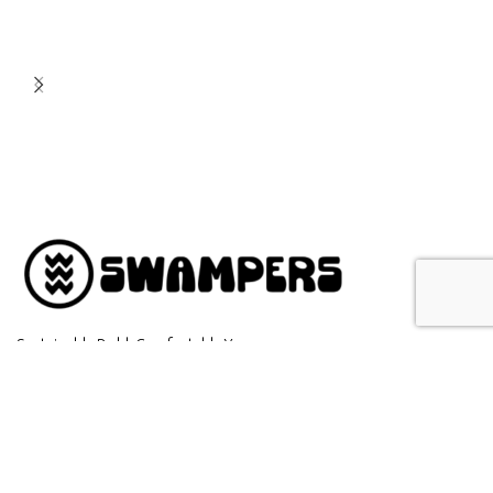
Sustainably Bold. Comfortably You.
info@swampers.gr
ΤΕΛΕΥΤΑΙΑ ΑΡΘΡΑ