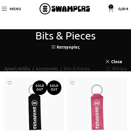
0
MENU
0,00
€
Bits & Pieces
Κατηγορίες
Close
Αρχική σελίδα
Accessories
Bits & Pieces
Φίλτρα
SOLD
SOLD
OUT
OUT