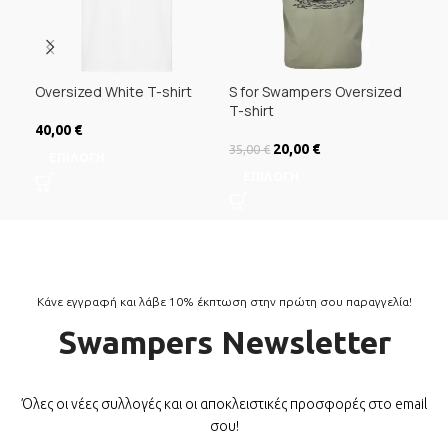
Oversized White T-shirt
S for Swampers Oversized
Swa
T-shirt
Ove
40,00
€
Original price was:
20,00
€
Η τρέχουσα
35,00
€
35,
ΕΠΙΛΟΓΉ
35,00 €.
τιμή είναι:
ΕΠΙΛΟΓΉ
Ε
20,00 €.
Κάνε εγγραφή και λάβε 10% έκπτωση στην πρώτη σου παραγγελία!
Swampers Newsletter
Όλες οι νέες συλλογές και οι αποκλειστικές προσφορές στο email
σου!