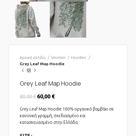
Αρχική σελίδα
Women
Hoodies
Grey Leaf Map Hoodie
Grey Leaf Map Hoodie
Original price was: 80,00 €.
60,00
€
Η τρέχουσα τιμή είναι:
80,00
€
60,00 €.
Grey Leaf Map Hoodie 100% οργανικό βαμβάκι σε
κανονική γραμμή, σχεδιασμένο και
κατασκευασμένο στην Ελλάδα.
SIZE