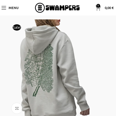
0
MENU
0,00
€
Sale!
Click to enlarge