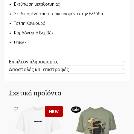
Εκτύπωση μεταξοτυπίας
Σχεδιασμένο και κατασκευασμένο στην Ελλάδα
Τσέπη Καγκουρό
Κορδόνι από Βαμβάκι
Unisex
Επιπλέον πληροφορίες
Αποστολές και επιστροφές
Σχετικά προϊόντα
Sale!
Sa
NEW