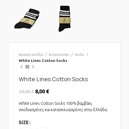
Αρχική σελίδα
Accessories
Socks
White Lines Cotton Socks
White Lines Cotton Socks
Original price was: 10,00 €.
8,00
€
Η τρέχουσα τιμή είναι: 8,00 €.
10,00
€
White Lines Cotton Socks 100% βαμβάκι,
σχεδιασμένες και κατασκευασμένες στην Ελλάδα.
SIZE