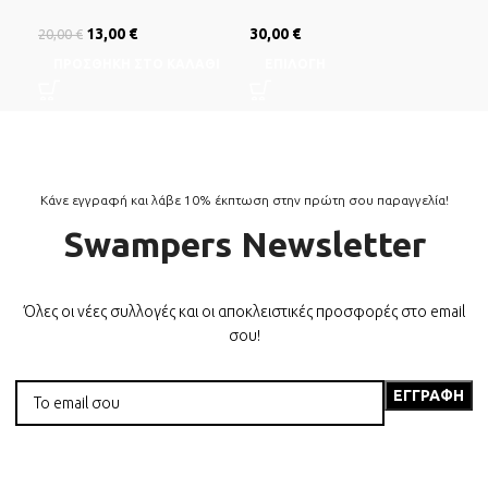
10,
Original price was:
13,00
€
Η τρέχουσα
30,00
€
20,00
€
Ε
20,00 €.
τιμή είναι:
ΠΡΟΣΘΉΚΗ ΣΤΟ ΚΑΛΆΘΙ
ΕΠΙΛΟΓΉ
13,00 €.
Κάνε εγγραφή και λάβε 10% έκπτωση στην πρώτη σου παραγγελία!
Swampers Newsletter
Όλες οι νέες συλλογές και οι αποκλειστικές προσφορές στο email
σου!