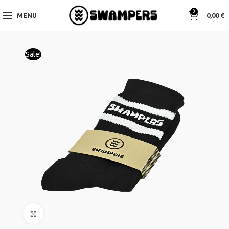
0
MENU
0,00
€
Sale!
Click to enlarge