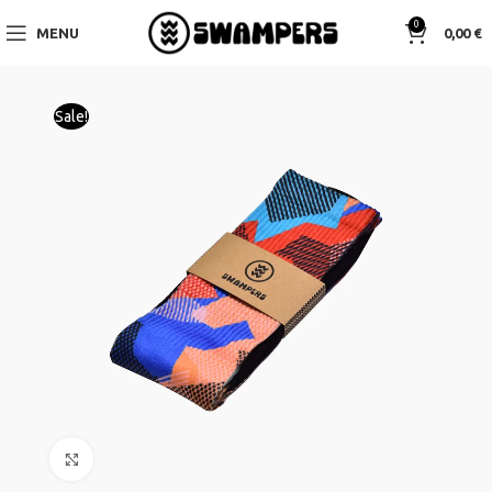
0
MENU
0,00
€
Sale!
Click to enlarge