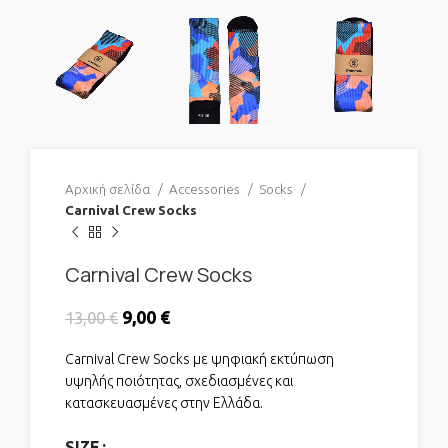
Αρχική σελίδα
Accessories
Socks
Carnival Crew Socks
Carnival Crew Socks
Original price was: 13,00 €.
9,00
€
Η τρέχουσα τιμή είναι: 9,00 €.
13,00
€
Carnival Crew Socks με ψηφιακή εκτύπωση
υψηλής ποιότητας, σχεδιασμένες και
κατασκευασμένες στην Ελλάδα.
SIZE