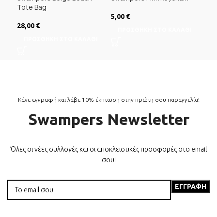
Tote Bag
5,00
€
10,
28,00
€
ΠΡΟΣΘΉΚΗ ΣΤΟ ΚΑΛΆΘΙ
Ε
ΠΡΟΣΘΉΚΗ ΣΤΟ ΚΑΛΆΘΙ
Κάνε εγγραφή και λάβε 10% έκπτωση στην πρώτη σου παραγγελία!
Swampers Newsletter
Όλες οι νέες συλλογές και οι αποκλειστικές προσφορές στο email
σου!