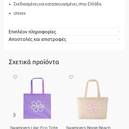
Σχεδιασμένες και κατασκευασμένες στην Ελλάδα
Unisex
Επιπλέον πληροφορίες
Αποστολές και επιστροφές
Σχετικά προϊόντα
Swampers Lilac Eco Tote
Swampers Beige Beach
Swa