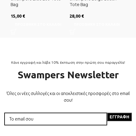
Bag
Tote Bag
5,0
15,00
€
28,00
€
Δ
ΠΡΟΣΘΉΚΗ ΣΤΟ ΚΑΛΆΘΙ
ΠΡΟΣΘΉΚΗ ΣΤΟ ΚΑΛΆΘΙ
Κάνε εγγραφή και λάβε 10% έκπτωση στην πρώτη σου παραγγελία!
Swampers Newsletter
Όλες οι νέες συλλογές και οι αποκλειστικές προσφορές στο email
σου!