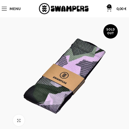
0
MENU
0,00
€
SOLD
OUT
Click to enlarge