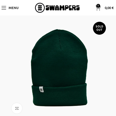
0
MENU
0,00
€
SOLD
OUT
Click to enlarge