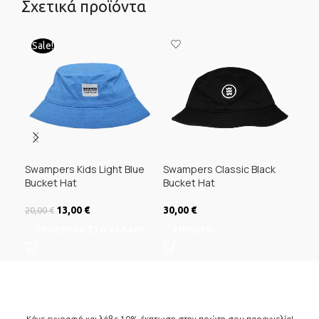
Σχετικά προϊόντα
Sale!
Swampers Kids Light Blue
Swampers Classic Black
Sal
Bucket Hat
Bucket Hat
10,
Original price was:
13,00
€
Η τρέχουσα
30,00
€
20,00
€
Ε
20,00 €.
τιμή είναι:
ΠΡΟΣΘΉΚΗ ΣΤΟ ΚΑΛΆΘΙ
ΕΠΙΛΟΓΉ
13,00 €.
Κάνε εγγραφή και λάβε 10% έκπτωση στην πρώτη σου παραγγελία!