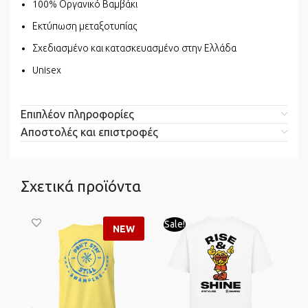
100% Οργανικό Βαμβάκι
Εκτύπωση μεταξοτυπίας
Σχεδιασμένο και κατασκευασμένο στην Ελλάδα
Unisex
Επιπλέον πληροφορίες
Αποστολές και επιστροφές
Σχετικά προϊόντα
Sale!
Sa
NEW