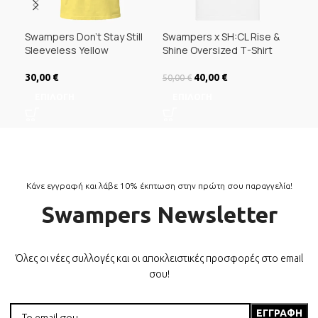
Swampers Don’t Stay Still
Swampers x SH:CL Rise &
Swa
Sleeveless Yellow
Shine Oversized T-Shirt
Reg
30,00
€
Original price was:
40,00
€
Η τρέχουσα
50,00
€
35,
50,00 €.
τιμή είναι:
ΕΠΙΛΟΓΉ
ΕΠΙΛΟΓΉ
Ε
40,00 €.
Κάνε εγγραφή και λάβε 10% έκπτωση στην πρώτη σου παραγγελία!
Swampers Newsletter
Όλες οι νέες συλλογές και οι αποκλειστικές προσφορές στο email
σου!