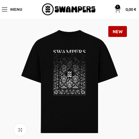
0
MENU
0,00
€
NEW
Click to enlarge