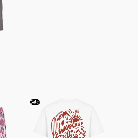
αι:
Sale!
Sale!