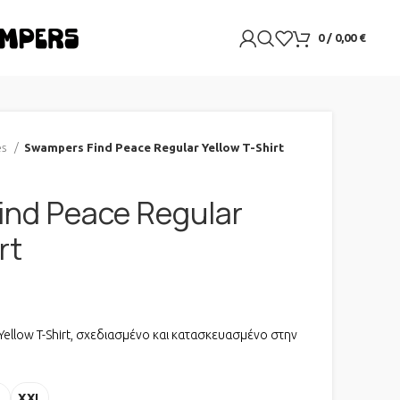
0
/
0,00
€
es
Swampers Find Peace Regular Yellow T-Shirt
nd Peace Regular
rt
ce was: 35,00 €.
χουσα τιμή είναι: 20,00 €.
Yellow T-Shirt, σχεδιασμένο και κατασκευασμένο στην
L
XXL