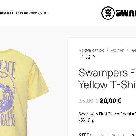
ABOUT US
ΕΠΙΚΟΙΝΩΝΊΑ
Αρχική σελίδα
Women
Te
Swampers Fi
Yellow T-Shi
Original pri
20,00
€
Η τρέ
35,00
€
Swampers Find Peace Regular 
Ελλάδα.
SIZE
S
M
L
X