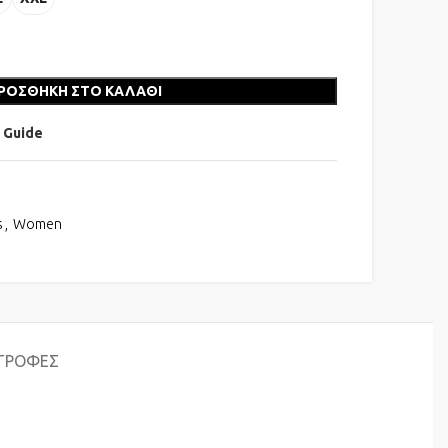
ΡΟΣΘΉΚΗ ΣΤΟ ΚΑΛΆΘΙ
 Guide
s
,
Women
ΣΤΡΟΦΈΣ