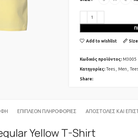
Π
Add to wishlist
Size
Κωδικός προϊόντος:
M3005
Κατηγορίες:
Tees
,
Men
,
Tee
Share:
ΑΦΉ
ΕΠΙΠΛΈΟΝ ΠΛΗΡΟΦΟΡΊΕΣ
ΑΠΟΣΤΟΛΈΣ ΚΑΙ ΕΠΙ
gular Yellow T-Shirt