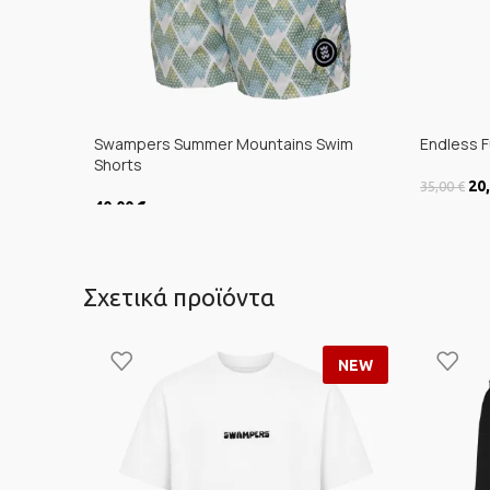
Swampers Summer Mountains Swim
Endless F
Shorts
Ori
20
35,00
€
40,00
€
ΕΠΙΛΟΓ
ΕΠΙΛΟΓΉ
Σχετικά προϊόντα
NEW