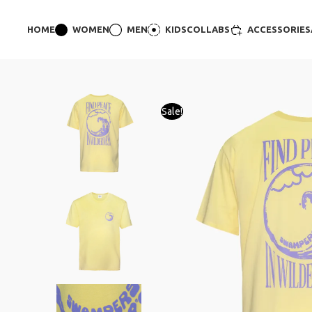
HOME
WOMEN
MEN
KIDS
COLLABS
ACCESSORIES
Sale!