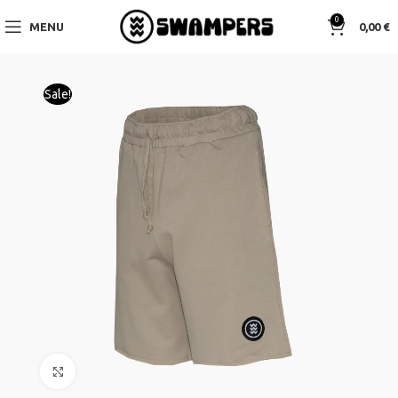
0
MENU
0,00
€
Sale!
Click to enlarge