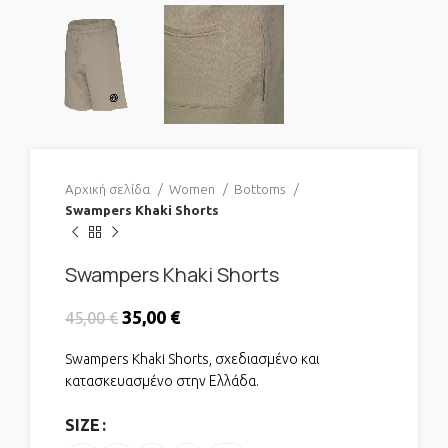
Αρχική σελίδα
Women
Bottoms
Swampers Khaki Shorts
Swampers Khaki Shorts
Original price was: 45,00 €.
35,00
€
Η τρέχουσα τιμή είναι:
45,00
€
35,00 €.
Swampers Khaki Shorts
, σχεδιασμένο και
κατασκευασμένο στην Ελλάδα.
SIZE